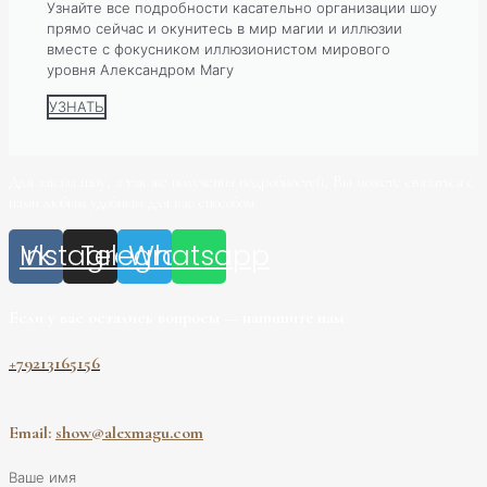
Узнайте все подробности касательно организации шоу
прямо сейчас и окунитесь в мир магии и иллюзии
вместе с фокусником иллюзионистом мирового
уровня Александром Магу
УЗНАТЬ
Для заказа шоу, а так же получения подробностей, Вы можете связаться с
нами любым удобным для вас способом
Instagram
Vk
Telegram
Whatsapp
Если у вас остались вопросы — напишите нам
+79213165156
Email:
show@alexmagu.com
Ваше имя