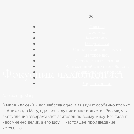
✕
Главная
Обо мне
Ментализм
Микромагия
Сценическая программа
Детское шоу
Эксклюзивные номера
Иллюзионный спектакль Вопрос
Фокусник иллюзионист
Индивидуальный подход
Видео
English version
Александр Магу
В мире иллюзий и волшебства одно имя звучит особенно громко
— Александр Магу, один из ведущих иллюзионистов России, чьи
выступления завораживают зрителей по всему миру. Его талант
несомненно велик, а его шоу — настоящее произведение
искусства.