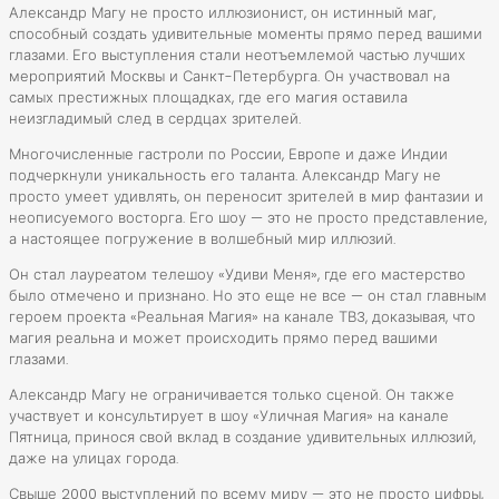
Александр Магу не просто иллюзионист, он истинный маг,
способный создать удивительные моменты прямо перед вашими
глазами. Его выступления стали неотъемлемой частью лучших
мероприятий Москвы и Санкт-Петербурга. Он участвовал на
самых престижных площадках, где его магия оставила
неизгладимый след в сердцах зрителей.
Многочисленные гастроли по России, Европе и даже Индии
подчеркнули уникальность его таланта. Александр Магу не
просто умеет удивлять, он переносит зрителей в мир фантазии и
неописуемого восторга. Его шоу — это не просто представление,
а настоящее погружение в волшебный мир иллюзий.
Он стал лауреатом телешоу «Удиви Меня», где его мастерство
было отмечено и признано. Но это еще не все — он стал главным
героем проекта «Реальная Магия» на канале ТВ3, доказывая, что
магия реальна и может происходить прямо перед вашими
глазами.
Александр Магу не ограничивается только сценой. Он также
участвует и консультирует в шоу «Уличная Магия» на канале
Пятница, принося свой вклад в создание удивительных иллюзий,
даже на улицах города.
Свыше 2000 выступлений по всему миру — это не просто цифры,